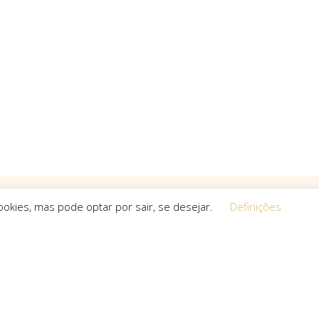
okies, mas pode optar por sair, se desejar.
Definições
Equipa
 a procura de
O espírito que esteve na base da