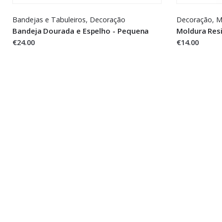
Bandejas e Tabuleiros
,
Decoração
Decoração
,
M
Bandeja Dourada e Espelho - Pequena
Moldura Res
€24.00
€14.00