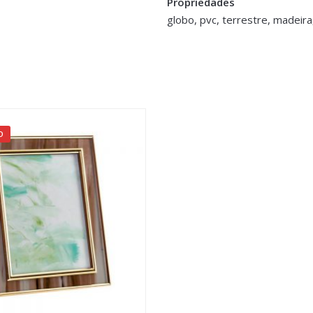
Propriedades
globo, pvc, terrestre, madeira
>logged in</a> to post a review.
O