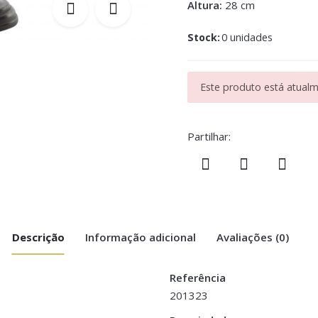
Altura:
28 cm
Stock:
0 unidades
Este produto está atualme
Partilhar:
Descrição
Informação adicional
Avaliações (0)
Referência
201323
PVC, Metal e Madeira – Preto”