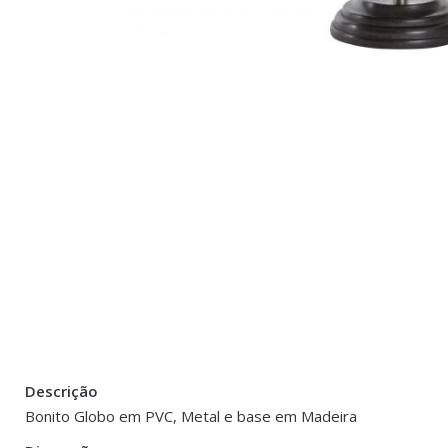
Descrição
There are no reviews yet.
Peso
0.500 kg
Bonito Globo em PVC, Metal e base em Madeira
Be the first to review “Globo Terrestre em 