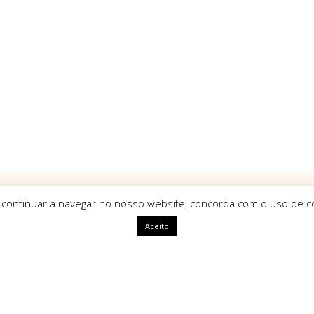
 continuar a navegar no nosso website, concorda com o uso de co
Aceito
ápidas
HomeArt
O que nos define como marca é