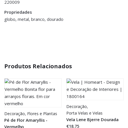
220009
conta/">logged in</a> to post a review.
Propriedades
globo, metal, branco, dourado
Produtos Relacionados
Decoração
,
Porta Velas e Velas
Decoração
,
Flores e Plantas
Vela Lene Bjerre Dourada
Pé de Flor Amaryllis -
€18.75
Vermelho