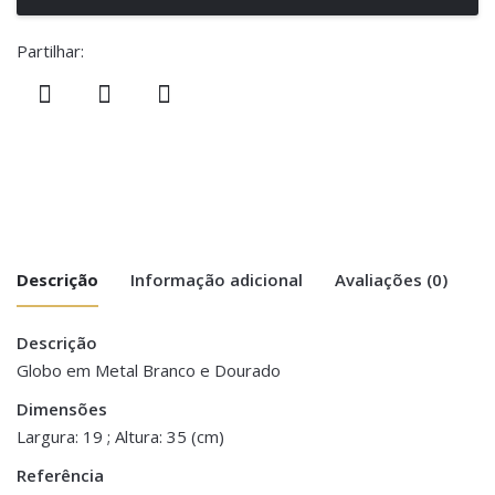
Partilhar:
Descrição
Informação adicional
Avaliações (0)
Descrição
There are no reviews yet.
Peso
0.500 kg
Globo em Metal Branco e Dourado
Be the first to review “Globo Terrestre
Dimensões
Dimensões
16 × 19 × 35 cm
em Metal”
Largura: 19 ; Altura: 35 (cm)
Referência
You must be <a href="https://www.homeart.pt/minha-