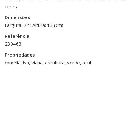
conta/">logged in</a> to post a review.
cores.
Dimensões
Largura: 22 ; Altura: 13 (cm)
Decoração
,
Decoração
,
Referência
Porta Velas e Velas
Porta Velas e Velas
230463
Tealight em Vidro
Vela Dourada c/ Led
Mercurizado
€10.00
Propriedades
€7.00
camélia, iva, viana, escultura, verde, azul