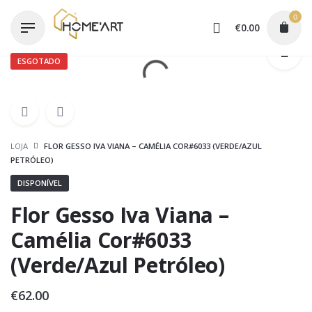
Skip
0
to
€
0.00
content
ESGOTADO
LOJA
FLOR GESSO IVA VIANA – CAMÉLIA COR#6033 (VERDE/AZUL
PETRÓLEO)
DISPONÍVEL
Flor Gesso Iva Viana –
Camélia Cor#6033
(Verde/Azul Petróleo)
€
62.00