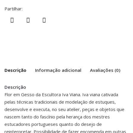
Partilhar:
Descrição
Informação adicional
Avaliações (0)
Descrição
There are no reviews yet.
Peso
1 kg
Flor em Gesso da Escultora Iva Viana. Iva viana cativada
pelas técnicas tradicionais de modelação de estuques,
Be the first to review “Flor Gesso Iva
Dimensões
22 × 22 × 13 cm
desenvolve e executa, no seu atelier, peças e objetos que
Viana – Camélia Cor#6033 (Verde/Azul
nascem tanto do fascínio pela herança dos mestres
Petróleo)”
estucadores portugueses quanto do desejo de
You must be <a href="https://www.homeart.pt/minha-
reinterpretar. Possibilidade de fazer encomenda em outras