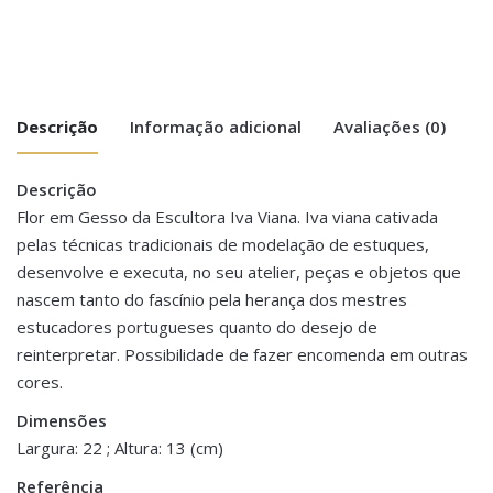
Descrição
Informação adicional
Avaliações (0)
Descrição
There are no reviews yet.
Peso
1 kg
Flor em Gesso da Escultora Iva Viana. Iva viana cativada
pelas técnicas tradicionais de modelação de estuques,
Be the first to review “Flor Gesso Iva
Dimensões
22 × 22 × 13 cm
desenvolve e executa, no seu atelier, peças e objetos que
Viana – Camélia Cor#1032 (Amarelo)”
nascem tanto do fascínio pela herança dos mestres
You must be <a href="https://www.homeart.pt/minha-
estucadores portugueses quanto do desejo de
conta/">logged in</a> to post a review.
reinterpretar. Possibilidade de fazer encomenda em outras
cores.
Dimensões
Largura: 22 ; Altura: 13 (cm)
Referência