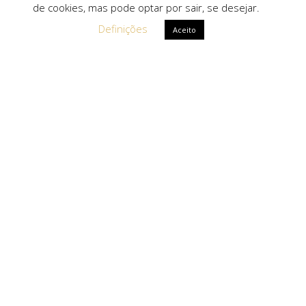
de cookies, mas pode optar por sair, se desejar.
Definições
Aceito
Ligações Rápidas
Sobre Nós
Serviços