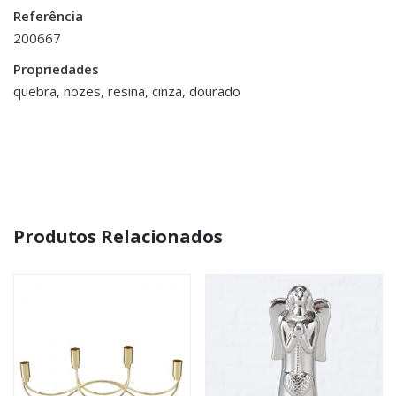
Referência
You must be <a href="https://www.homeart.pt/minha-
200667
conta/">logged in</a> to post a review.
Propriedades
quebra, nozes, resina, cinza, dourado
Produtos Relacionados