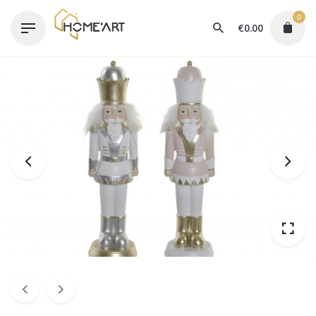
Skip
0
to
€
0.00
content