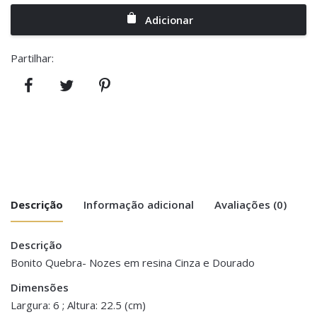
Adicionar
Partilhar:
Descrição
Informação adicional
Avaliações (0)
Descrição
There are no reviews yet.
Peso
0.300 kg
Bonito Quebra- Nozes em resina Cinza e Dourado
Be the first to review “Figura Quebra-
Dimensões
Dimensões
6 × 6 × 22.5 cm
nozes – Cinza e Dourado”
Largura: 6 ; Altura: 22.5 (cm)