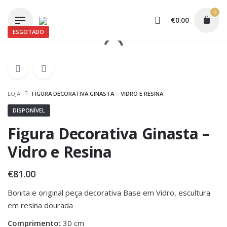
Skip
0
to
€
0.00
content
ESGOTADO
LOJA
FIGURA DECORATIVA GINASTA – VIDRO E RESINA
DISPONÍVEL
Figura Decorativa Ginasta –
Vidro e Resina
€
81.00
Bonita e original peça decorativa Base em Vidro, escultura
em resina dourada
Comprimento:
30 cm