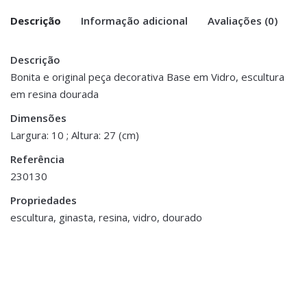
Descrição
Informação adicional
Avaliações (0)
Descrição
There are no reviews yet.
Peso
2 kg
Bonita e original peça decorativa Base em Vidro, escultura
em resina dourada
Be the first to review “Figura Decorativa
Dimensões
30 × 10 × 27 cm
Ginasta – Vidro e Resina”
Dimensões
Largura: 10 ; Altura: 27 (cm)
You must be <a href="https://www.homeart.pt/minha-
Referência
conta/">logged in</a> to post a review.
230130
ESGOTADO
Propriedades
escultura, ginasta, resina, vidro, dourado
Decoração
,
Jarras,
Decoração
,
Vasos e Potes
Porta Velas e Velas
Pote Cerâmica
Tealight em Vidro
€39.00
Mercurizado
€7.00