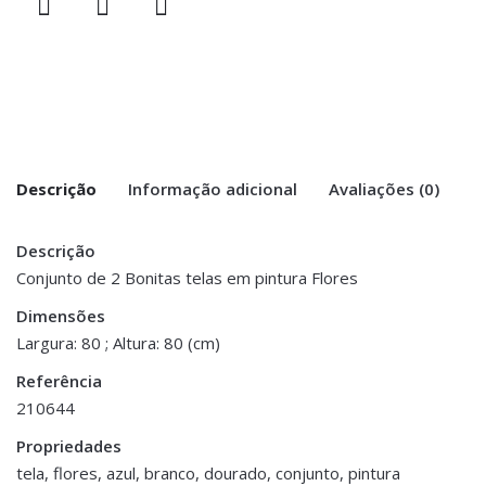
Descrição
Informação adicional
Avaliações (0)
Descrição
There are no reviews yet.
Peso
2 kg
Conjunto de 2 Bonitas telas em pintura Flores
Be the first to review “Conjunto de 2
Dimensões
Dimensões
80 × 80 cm
Telas Pintura Flores”
Largura: 80 ; Altura: 80 (cm)
Referência
You must be <a href="https://www.homeart.pt/minha-
210644
conta/">logged in</a> to post a review.
Propriedades
tela, flores, azul, branco, dourado, conjunto, pintura