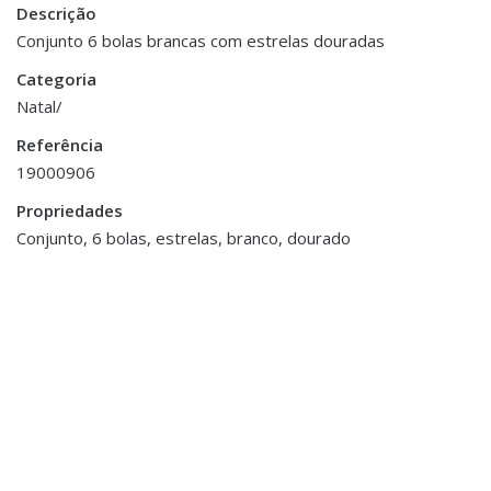
Descrição
Dimensões
8 × 8 cm
Conjunto 6 bolas brancas com estrelas douradas
Categoria
Cor
Branco, Dourado
Natal/
Referência
19000906
Propriedades
Conjunto, 6 bolas, estrelas, branco, dourado
Natal
Coroa Dourada
Natal
€23.00
Boneco de Neve
Decorativo
€8.00