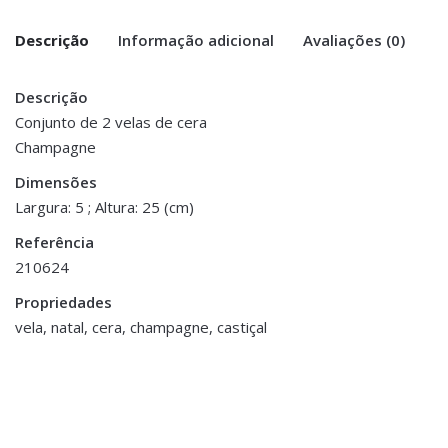
Descrição
Informação adicional
Avaliações (0)
Descrição
There are no reviews yet.
Peso
0.100 kg
Conjunto de 2 velas de cera
Champagne
Be the first to review “Conj. 2 Velas de
Dimensões
5 × 5 × 25 cm
Cera – Champagne”
Dimensões
Largura: 5 ; Altura: 25 (cm)
You must be <a href="https://www.homeart.pt/minha-
Referência
conta/">logged in</a> to post a review.
210624
Propriedades
vela, natal, cera, champagne, castiçal
Decoração
,
Flores e Plantas
Decoração
,
Pé de Flor Amaryllis -
Bandejas e Tabuleiros
,
Vermelho
Porta Velas e Velas