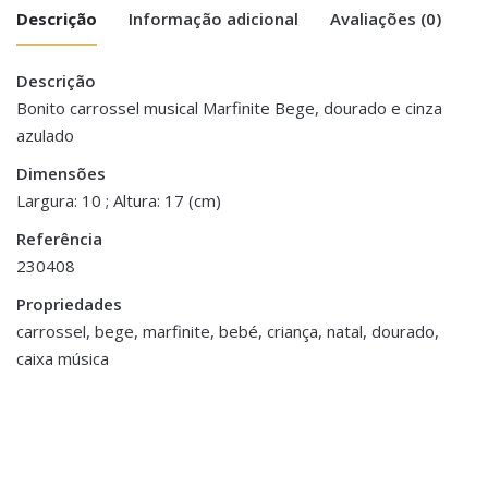
Descrição
Informação adicional
Avaliações (0)
Descrição
There are no reviews yet.
Peso
1 kg
Bonito carrossel musical Marfinite Bege, dourado e cinza
azulado
Be the first to review “Carrossel/ Caixa
Dimensões
10 × 10 × 17 cm
Musical – Cavalinhos”
Dimensões
Largura: 10 ; Altura: 17 (cm)
You must be <a href="https://www.homeart.pt/minha-
Referência
conta/">logged in</a> to post a review.
230408
Propriedades
carrossel, bege, marfinite, bebé, criança, natal, dourado,
caixa música