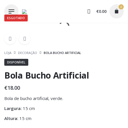
Skip
0
to
€
0.00
content
ESGOTADO
LOJA
DECORAÇÃO
BOLA BUCHO ARTIFICIAL
DISPONÍVEL
Bola Bucho Artificial
€
18.00
Bola de bucho artificial, verde.
Largura:
15 cm
Altura:
15 cm