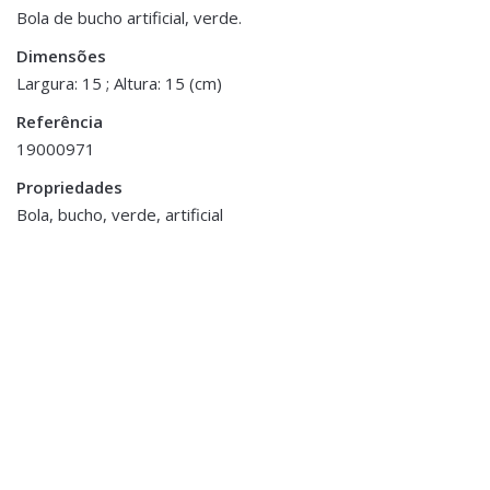
Peso
0.500 kg
Bola de bucho artificial, verde.
Dimensões
Dimensões
15 × 15 cm
Largura: 15 ; Altura: 15 (cm)
Referência
19000971
Propriedades
Bola, bucho, verde, artificial
Decoração
,
Jarras,
Decoração
,
Jarras,
Vasos e Potes
Vasos e Potes
Jarra Rosto Bronze
Jarra em Vidro
€12.00
€30.00