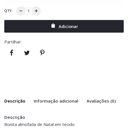
QTY:
Adicionar
Partilhar:
Descrição
Informação adicional
Avaliações (0)
Descrição
There are no reviews yet.
Peso
0.300 kg
Bonita almofada de Natal em tecido