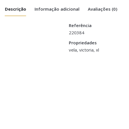
Descrição
Informação adicional
Avaliações (0)
Referência
220384
 Green XL”
Propriedades
cm
vela, victoria, xl
>logged in</a> to post a review.