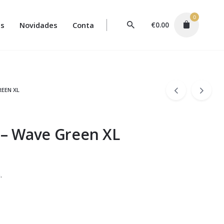
0
s
Novidades
Conta
€
0.00
REEN XL
a – Wave Green XL
.