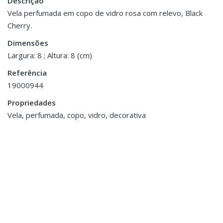
Descrição
Peso
0.100 kg
Vela perfumada em copo de vidro rosa com relevo, Black
Cherry.
Dimensões
8 × 8 cm
Dimensões
Largura: 8 ; Altura: 8 (cm)
Referência
19000944
ESGOTADO
Propriedades
Vela, perfumada, copo, vidro, decorativa
Fragrâncias
,
Velas
Fragrâncias
,
Mikados
Vela Vidro c/ Tampa
Ambientador Mikado
€21.00
Excellent Blue
€29.90