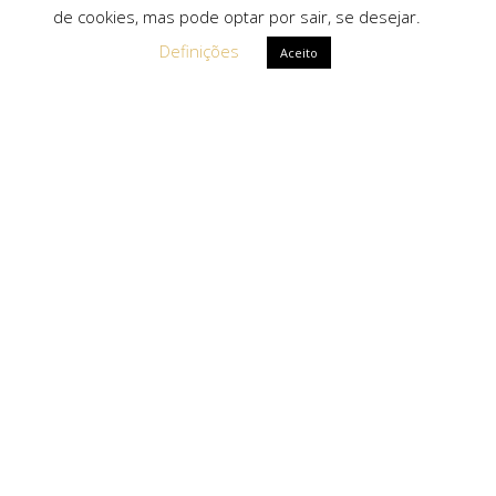
de cookies, mas pode optar por sair, se desejar.
Definições
Aceito
Ligações Rápidas
Sobre Nós
Serviços
Politica de Privacidade