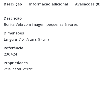
Descrição
Informação adicional
Avaliações (0)
Descrição
There are no reviews yet.
Peso
0.300 kg
Bonita Vela com imagem pequenas árvores
Be the first to review “Vela Natal – Small
Dimensões
Dimensões
7.5 × 9 cm
Trees”
Largura: 7.5 ; Altura: 9 (cm)
Referência
You must be <a href="https://www.homeart.pt/minha-
230424
conta/">logged in</a> to post a review.
Propriedades
vela, natal, verde
Natal
Boneco de Neve
Decorativo
Acessórios de Mesa
,
Natal
,
€8.00
Sala Jantar
,