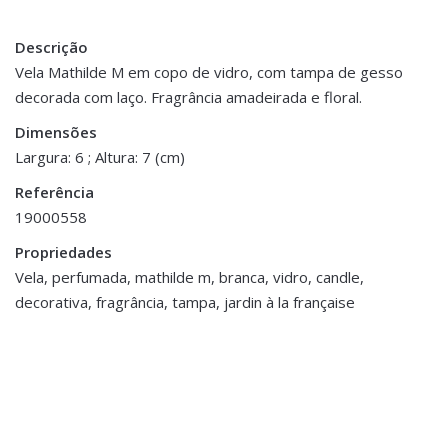
Descrição
Peso
0.200 kg
Vela Mathilde M em copo de vidro, com tampa de gesso
decorada com laço. Fragrância amadeirada e floral.
Dimensões
6 × 7 cm
Dimensões
Largura: 6 ; Altura: 7 (cm)
Referência
19000558
Propriedades
Vela, perfumada, mathilde m, branca, vidro, candle,
decorativa, fragrância, tampa, jardin à la française
Decoração
,
Bandejas e Tabuleiros
,
Porta Velas e Velas
Base Espelhada c/
Brilhantes
Decoração
,
Flores e Plantas
€8.00