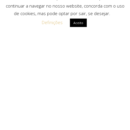
continuar a navegar no nosso website, concorda com o uso
de cookies, mas pode optar por sair, se desejar.
Definições
Aceito
Ligações Rápidas
Sobre Nós
Serviços
Politica de Privacidade