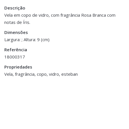
Descrição
Peso
0.200 kg
Vela em copo de vidro, com fragrância Rosa Branca com
notas de Íris.
Dimensões
9 cm
Dimensões
Largura: ; Altura: 9 (cm)
Referência
18000317
ESGOTADO
Propriedades
Vela, fragrância, copo, vidro, esteban
Fragrâncias
,
Velas
Fragrâncias
,
Vela Perfumada White
Brinquedos e Decorações
Infantis
,
Currants & Alpine Lace
Decoração
,
Velas
Voluspa
Vela Perfumada
€19.00
€11.00