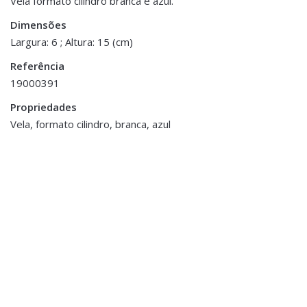
Vela formato cilindro branca e azul.
Dimensões
Dimensões
6 × 15 cm
Largura: 6 ; Altura: 15 (cm)
Referência
19000391
Propriedades
Vela, formato cilindro, branca, azul
Decoração
,
Jarras,
Decoração
,
Jarras,
Vasos e Potes
Vasos e Potes
Jarra Rosto Bronze
Jarra em Vidro
€12.00
€30.00