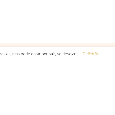
okies, mas pode optar por sair, se desejar.
Definições
Equipa
 a procura de
O espírito que esteve na base da
a, que não
concretização do sonho deste projeto é o
s cria.
que a equipa mantém em cada um dos
projetos que toma em mãos, seja de grande,