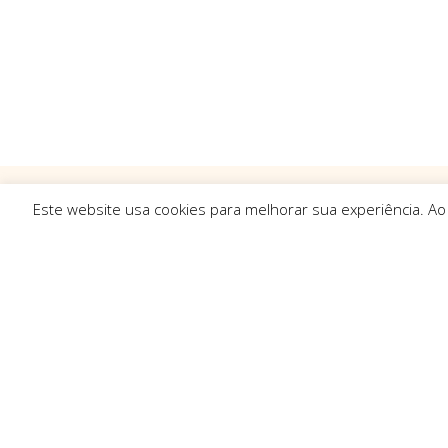
Este website usa cookies para melhorar sua experiência. Ao
Ligações R
Sobre Nós
Serviços
Politica de Pr