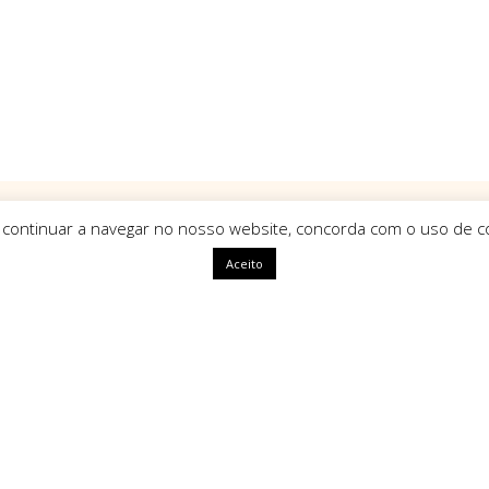
 continuar a navegar no nosso website, concorda com o uso de co
Aceito
ápidas
HomeArt
O que nos define como marca é
uma identidade única, com alm
segue tendências mas sim que a
ivacidade