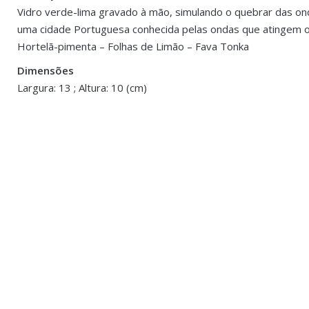
Peso
0.500 kg
Vidro verde-lima gravado à mão, simulando o quebrar das on
uma cidade Portuguesa conhecida pelas ondas que atingem o
Be the first to review “Vela Baobab Waves 
Dimensões
13 × 13 × 10 
Hortelã-pimenta – Folhas de Limão – Fava Tonka
You must be <a href="https://www.homeart.pt/minha-conta/"
Dimensões
ESGOTAD
Largura: 13 ; Altura: 10 (cm)
Fragrâncias
,
Velas
Fragrâncias
,
M
Vela Perfumada com Tampa
Ambientado