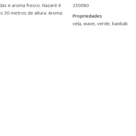
das e aroma fresco. Nazaré é
230080
s 30 metros de altura. Aroma:
Nazare Max 10 cms”
Propriedades
cm
vela, wave, verde, baobab
>logged in</a> to post a review.
O
ikados
r Mikado EDG