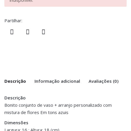
indisponível.
Partilhar:
Descrição
Informação adicional
Avaliações (0)
Descrição
There are no reviews yet.
Peso
0.500 kg
Bonito conjunto de vaso + arranjo personalizado com
mistura de flores Em tons azuis
Be the first to review “Vaso+Arranjo
Dimensões
16 × 18 cm
Personalizado (Ref.004)”
Dimensões
Largura: 16 ; Altura: 18 (cm)