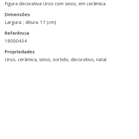
Peso
0.300 kg
Figura decorativa Urso com sinos, em cerâmica.
Dimensões
Dimensões
17 cm
Largura: ; Altura: 17 (cm)
Referência
18000434
Propriedades
Urso, cerâmica, sinos, sortido, decorativo, natal
Acessórios Decorativos
,
Decoração
,
Decoração Diversos de Natal
,
Natal
Figura Rena
€39.00
Acessórios de Mesa
,
Decorações Diversas de
Páscoa
,
Natal
,
Páscoa
,
Sala Jantar
,
Serviços de Jantar e Loiças de