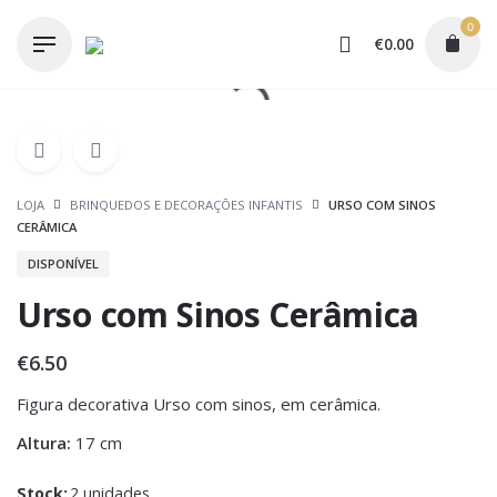
Skip
0
to
€
0.00
content
LOJA
BRINQUEDOS E DECORAÇÕES INFANTIS
URSO COM SINOS
CERÂMICA
DISPONÍVEL
Urso com Sinos Cerâmica
€
6.50
Figura decorativa Urso com sinos, em cerâmica.
Altura:
17 cm
Stock:
2 unidades