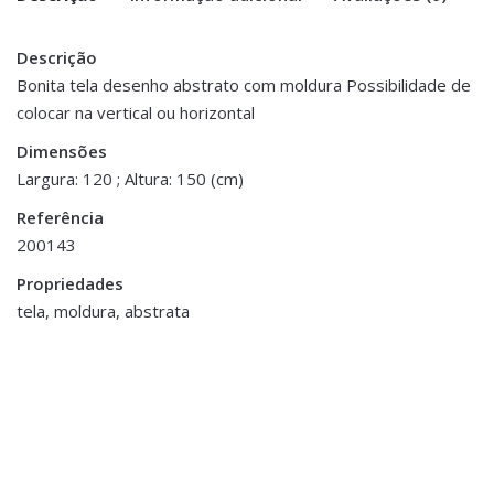
Descrição
There are no reviews yet.
Peso
3 kg
Bonita tela desenho abstrato com moldura Possibilidade de
colocar na vertical ou horizontal
Be the first to review “Tela com Moldura
Dimensões
120 × 150 cm
– Imagem Abstrata”
Dimensões
Largura: 120 ; Altura: 150 (cm)
You must be <a href="https://www.homeart.pt/minha-
Referência
conta/">logged in</a> to post a review.
200143
Propriedades
tela, moldura, abstrata
Decoração
,
Porta Velas e Velas
Castiçal Cristal
€42.00
Decoração
,
Jarras,