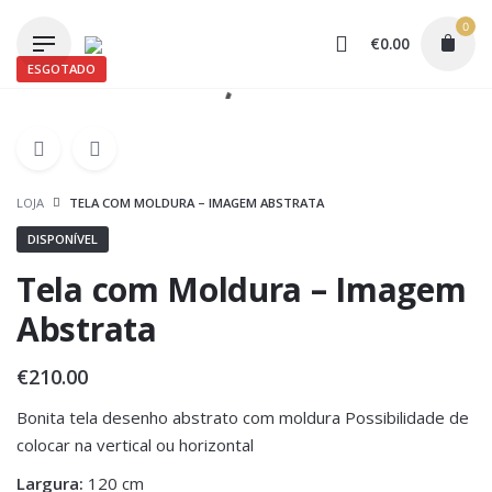
Skip
0
to
€
0.00
content
ESGOTADO
LOJA
TELA COM MOLDURA – IMAGEM ABSTRATA
DISPONÍVEL
Tela com Moldura – Imagem
Abstrata
€
210.00
Bonita tela desenho abstrato com moldura Possibilidade de
colocar na vertical ou horizontal
Largura:
120 cm