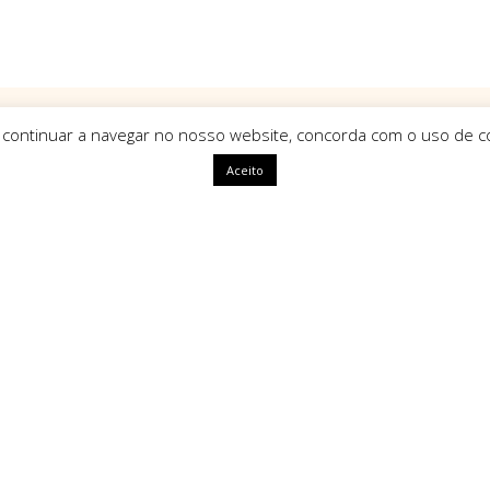
 continuar a navegar no nosso website, concorda com o uso de co
Aceito
ápidas
HomeArt
O que nos define como marca é
uma identidade única, com alm
segue tendências mas sim que a
ivacidade
amento
Tipos de Pagamento Seg
Litígios