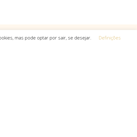
okies, mas pode optar por sair, se desejar.
Definições
Equipa
 a procura de
O espírito que esteve na base da
a, que não
concretização do sonho deste projeto é o
s cria.
que a equipa mantém em cada um dos
projetos que toma em mãos, seja de grande,
pequena ou média dimensão.
uro com: