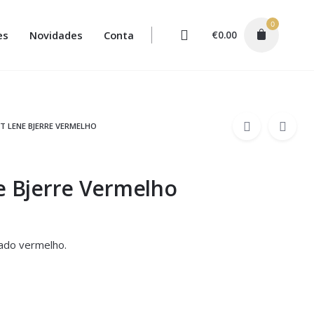
0
es
Novidades
Conta
€
0.00
T LENE BJERRE VERMELHO
e Bjerre Vermelho
zado vermelho.