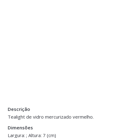
Descrição
Peso
0.100 kg
Tealight de vidro mercurizado vermelho.
Dimensões
Dimensões
7 cm
Largura: ; Altura: 7 (cm)