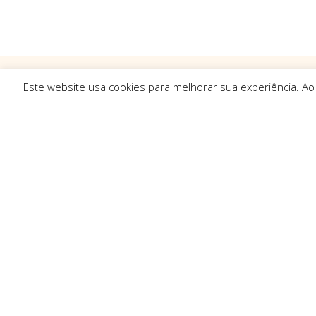
Este website usa cookies para melhorar sua experiência. Ao
Ligações R
Sobre Nós
Serviços
Politica de Pr
Solicitar Orç
Contactos
Resolução de 