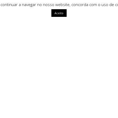
 continuar a navegar no nosso website, concorda com o uso de co
Aceito
ápidas
HomeArt
O que nos define como marca é
uma identidade única, com alm
segue tendências mas sim que a
ivacidade
amento
Tipos de Pagamento Seg
Litígios
oluções
rais de Venda
lamações