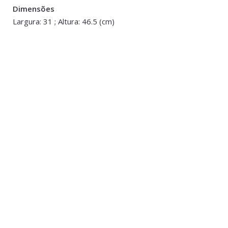
Dimensões
Largura: 31 ; Altura: 46.5 (cm)
ESGOTAD
Estantes
,
Mobiliário
Estante em MDF e Vidro
€390.00
Acessórios De
Brinquedos e 
Decoração
,
M
Cavalete em 
Decape
€69.00