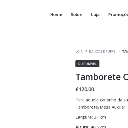
Home
Sobre
Loja
Promoçõ
LOJA
BANCOS E PUFFS
TAM
DISPONÍVEL
Tamborete C
€
120.00
Para aquele cantinho da s
Tamborete/Mesa Auxiliar.
Largura:
31 cm
Altura:
46.5 cm