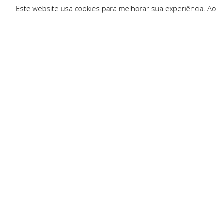
Este website usa cookies para melhorar sua experiência. Ao
Ligações R
Sobre Nós
Serviços
Politica de Pr
Solicitar Orç
Contactos
Resolução de 
Trocas e Dev
Condições Ge
Livro de Rec