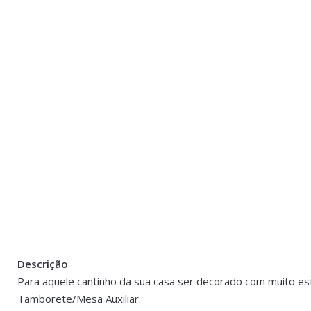
Descrição
Peso
2 kg
Para aquele cantinho da sua casa ser decorado com muito es
Tamborete/Mesa Auxiliar.
Dimensões
31 × 46.5 cm