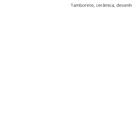
Tamborete, cerâmica, desenho,
O
corativos
,
Decorações Infantis
,
Cabides
,
obiliário
Metal - Branco efeito