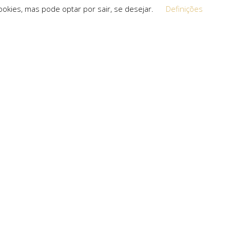
okies, mas pode optar por sair, se desejar.
Definições
Equipa
 a procura de
O espírito que esteve na base da
a, que não
concretização do sonho deste projeto é o
s cria.
que a equipa mantém em cada um dos
projetos que toma em mãos, seja de grande,
pequena ou média dimensão.
uro com: