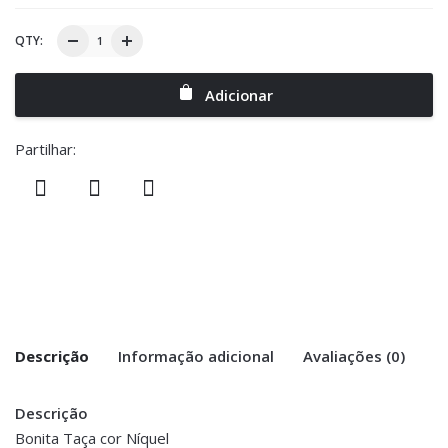
QTY:
Adicionar
Partilhar:
Descrição
Informação adicional
Avaliações (0)
Descrição
There are no reviews yet.
Peso
1 kg
Bonita Taça cor Níquel