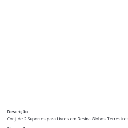
Descrição
There are no reviews yet.
Peso
1 kg
Conj. de 2 Suportes para Livros em Resina Globos Terrestre
Be the first to review “Suporte Livros – Glo