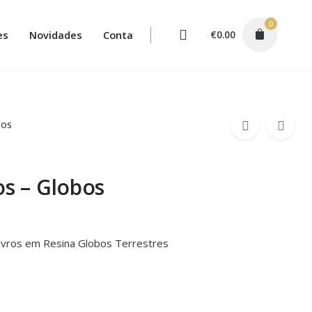
0
es
Novidades
Conta
€
0.00
BOS
os – Globos
Livros em Resina Globos Terrestres