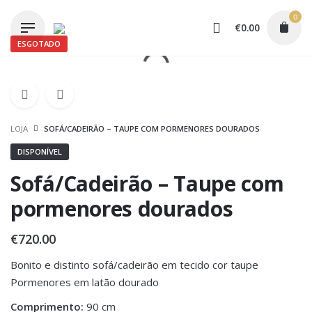
Skip
0
to
€
0.00
content
ESGOTADO
LOJA
SOFÁ/CADEIRÃO – TAUPE COM PORMENORES DOURADOS
DISPONÍVEL
Sofá/Cadeirão – Taupe com
pormenores dourados
€
720.00
Bonito e distinto sofá/cadeirão em tecido cor taupe
Pormenores em latão dourado
Comprimento:
90 cm