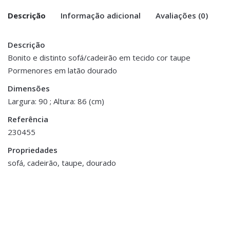
Descrição
Informação adicional
Avaliações (0)
Descrição
There are no reviews yet.
Peso
36 kg
Bonito e distinto sofá/cadeirão em tecido cor taupe
Pormenores em latão dourado
Be the first to review “Sofá/Cadeirão –
Dimensões
90 × 90 × 86 cm
Taupe com pormenores dourados”
Dimensões
Largura: 90 ; Altura: 86 (cm)
You must be <a href="https://www.homeart.pt/minha-
Referência
conta/">logged in</a> to post a review.
230455
ESGOTADO
Propriedades
sofá, cadeirão, taupe, dourado
Cadeirões
,
Mobiliário
,
Outros Artigos de Quarto
,
Acessórios Decorativos
,
Quarto
Brinquedos e Decorações