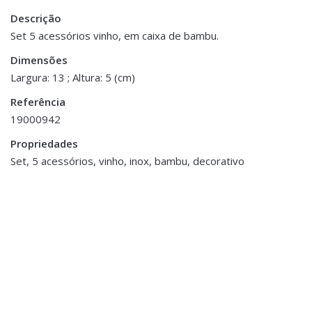
Descrição
Peso
0.200 kg
Set 5 acessórios vinho, em caixa de bambu.
Dimensões
Dimensões
23 × 13 × 5 cm
Largura: 13 ; Altura: 5 (cm)
Referência
19000942
Propriedades
ESGOTADO
Set, 5 acessórios, vinho, inox, bambu, decorativo
Acessórios de Mesa
,
Sala Jantar
Set Vinho Cortiça
€16.00
Acessórios de Mesa
,
Loiças de Páscoa
,
Páscoa
,