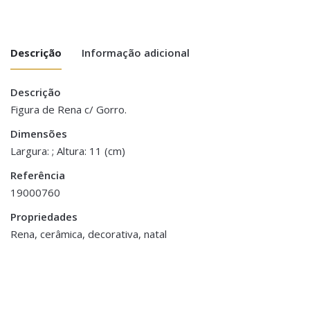
Descrição
Informação adicional
Descrição
Peso
0.300 kg
Figura de Rena c/ Gorro.
Dimensões
Dimensões
11 cm
Largura: ; Altura: 11 (cm)
Referência
19000760
Propriedades
Rena, cerâmica, decorativa, natal