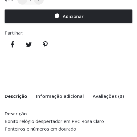
Adicionar
Partilhar:
Descrição
Informação adicional
Avaliações (0)
Descrição
There are no reviews yet.
Peso
0.300 kg
Bonito relógio despertador em PVC Rosa Claro
Ponteiros e números em dourado
Be the first to review “Relógio
Dimensões
4 × 16 × 17 cm