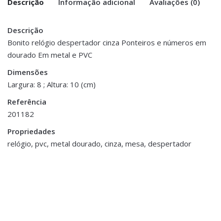
Descrição
Informação adicional
Avaliações (0)
Descrição
There are no reviews yet.
Peso
0.200 kg
Bonito relógio despertador cinza Ponteiros e números em
dourado Em metal e PVC
Be the first to review “Relógio
Dimensões
3.5 × 8 × 10 cm
Despertador – Cinza”
Dimensões
Largura: 8 ; Altura: 10 (cm)
You must be <a href="https://www.homeart.pt/minha-
Referência
conta/">logged in</a> to post a review.
201182
ESGOTADO
ESGOTADO
Propriedades
relógio, pvc, metal dourado, cinza, mesa, despertador
Decoração
,
Jarras,
Vasos e Potes
Decoração
,
Jarra Cimento Gold
Molduras e Porta Fotos
€65.00
Moldura Resina e Metal
€14.00