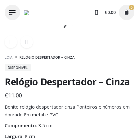
Skip
0
to
€
0.00
content
LOJA
RELÓGIO DESPERTADOR – CINZA
DISPONÍVEL
Relógio Despertador – Cinza
€
11.00
Bonito relógio despertador cinza Ponteiros e números em
dourado Em metal e PVC
Comprimento:
3.5 cm
Largura:
8 cm