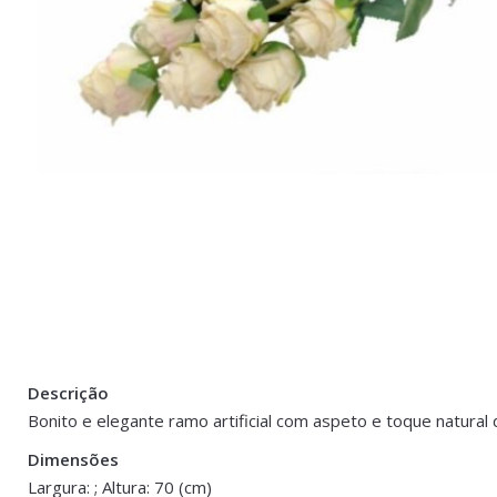
Descrição
There are no reviews yet.
Peso
0.300 kg
Bonito e elegante ramo artificial com aspeto e toque natural 
Be the first to review “Ramo de Rosas – Asp
Dimensões
Dimensões
70 cm
Largura: ; Altura: 70 (cm)