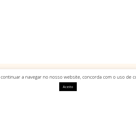
 continuar a navegar no nosso website, concorda com o uso de co
Aceito
ápidas
HomeArt
O que nos define como marca é
uma identidade única, com alm
segue tendências mas sim que a