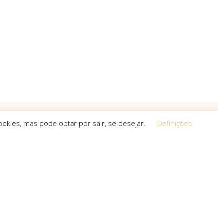
okies, mas pode optar por sair, se desejar.
Definições
Equipa
 a procura de
O espírito que esteve na base da
a, que não
concretização do sonho deste projeto é o
s cria.
que a equipa mantém em cada um dos