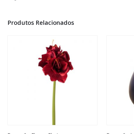
You must be <a href="https://www.homeart.pt/minha-conta/"
Produtos Relacionados