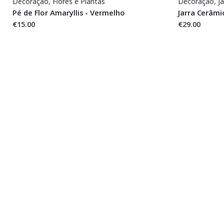
Decoração
,
Flores e Plantas
Decoração
,
Ja
Pé de Flor Amaryllis - Vermelho
Jarra Cerâmi
€15.00
€29.00