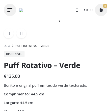
Skip
0
to
€
0.00
content
LOJA
PUFF ROTATIVO – VERDE
DISPONÍVEL
Puff Rotativo – Verde
€
135.00
Bonito e original puff em tecido verde texturado.
Comprimento:
44.5 cm
Largura:
44.5 cm