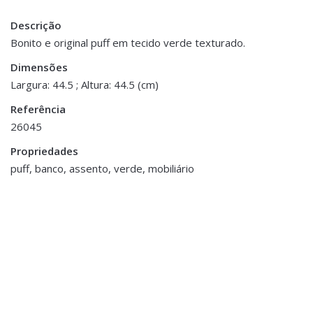
Descrição
There are no reviews yet.
Peso
2 kg
Bonito e original puff em tecido verde texturado.
Be the first to review “Puff Rotativo –
Dimensões
Dimensões
44.5 × 44.5 × 44.5 cm
Verde”
Largura: 44.5 ; Altura: 44.5 (cm)
Referência
You must be <a href="https://www.homeart.pt/minha-
26045
conta/">logged in</a> to post a review.
Propriedades
ESGOTADO
puff, banco, assento, verde, mobiliário
Mesas de Apoio e
Tamboretes
,
Mobiliário
Acessórios Decorativos
,
Banco/Tamborete em
Cabides
,
Cestos e Caixas
,