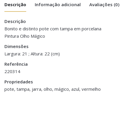
Descrição
Informação adicional
Avaliações (0)
Descrição
There are no reviews yet.
Peso
2 kg
Bonito e distinto pote com tampa em porcelana
Pintura Olho Mágico
Be the first to review “Pote com Tampa
Dimensões
21 × 21 × 22 cm
Olho Mágico”
Dimensões
Largura: 21 ; Altura: 22 (cm)
You must be <a href="https://www.homeart.pt/minha-
Referência
conta/">logged in</a> to post a review.
220314
Propriedades
pote, tampa, jarra, olho, mágico, azul, vermelho