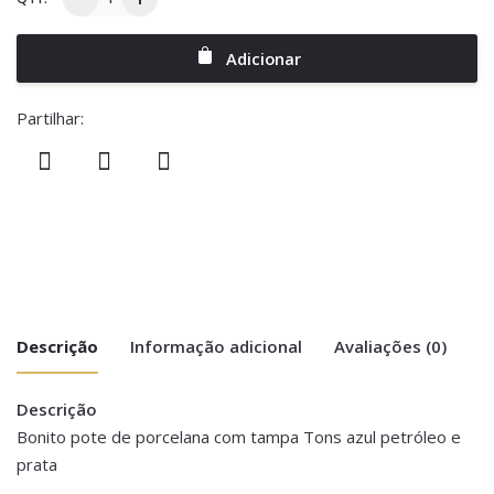
Adicionar
Partilhar:
Descrição
Informação adicional
Avaliações (0)
Descrição
There are no reviews yet.
Peso
1 kg
Bonito pote de porcelana com tampa Tons azul petróleo e
prata
Be the first to review “Pote com Tampa
Dimensões
13 × 13 × 20 cm