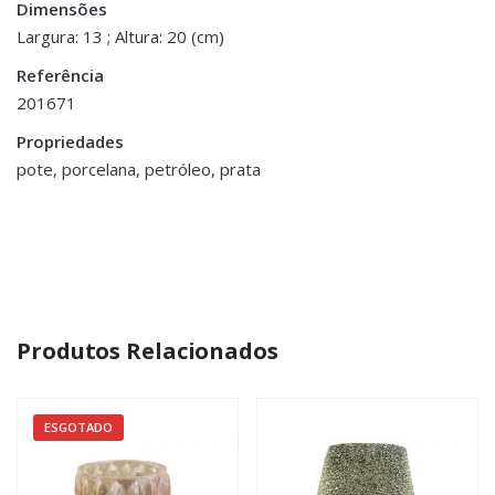
Azul Petróleo”
Dimensões
Largura: 13 ; Altura: 20 (cm)
You must be <a href="https://www.homeart.pt/minha-
Referência
conta/">logged in</a> to post a review.
201671
Propriedades
pote, porcelana, petróleo, prata
Produtos Relacionados
ESGOTADO