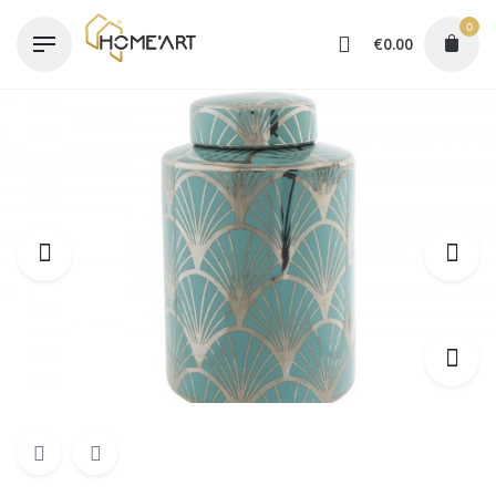
Skip
0
to
€
0.00
content