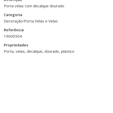
Dimensões
9 × 10 cm
Porta velas com decalque dourado
Categoria
Decoração/Porta Velas e Velas
Referência
19000504
Propriedades
ESGOTADO
Porta, velas, decalque, dourado, plástico
Decoração
,
Flores e Plantas
Pé de Orquídea
€19.40
Decoração
,
Flores e Plantas
,
Jarras,
Vasos e Potes
Vaso+Arranjo
Personalizado (Ref.001)
€30.00