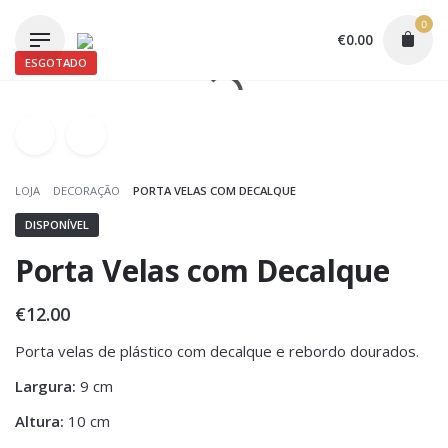
Skip
0
to
€
0.00
content
ESGOTADO
LOJA
DECORAÇÃO
PORTA VELAS COM DECALQUE
DISPONÍVEL
Porta Velas com Decalque
€
12.00
Porta velas de plástico com decalque e rebordo dourados.
Largura:
9 cm
Altura:
10 cm