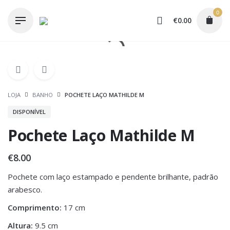
Skip
0
to
€
0.00
content
LOJA
BANHO
POCHETE LAÇO MATHILDE M
DISPONÍVEL
Pochete Laço Mathilde M
€
8.00
Pochete com laço estampado e pendente brilhante, padrão
arabesco.
Comprimento:
17 cm
Altura:
9.5 cm