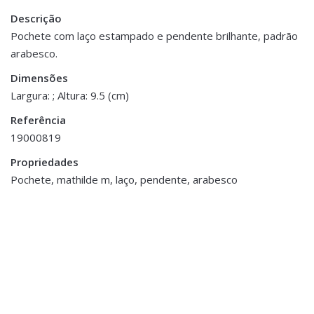
Descrição
Peso
0.100 kg
Pochete com laço estampado e pendente brilhante, padrão
arabesco.
Dimensões
17 × 9.5 cm
Dimensões
Largura: ; Altura: 9.5 (cm)
Referência
19000819
Propriedades
Pochete, mathilde m, laço, pendente, arabesco
Banho
,
Toalhas
Banho
,
Toalhas
Conjunto 2 toalhas
Conjunto 2 Toalhas
€15.00
Algodão
€10.00