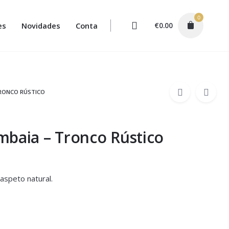
0
es
Novidades
Conta
€
0.00
RONCO RÚSTICO
baia – Tronco Rústico
 aspeto natural.