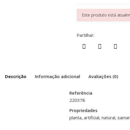
Este produto está atualme
Partilhar:
Descrição
Informação adicional
Avaliações (0)
Referência
220378
 Tronco Rústico”
Propriedades
planta, artificial, natural, sam
>logged in</a> to post a review.
O