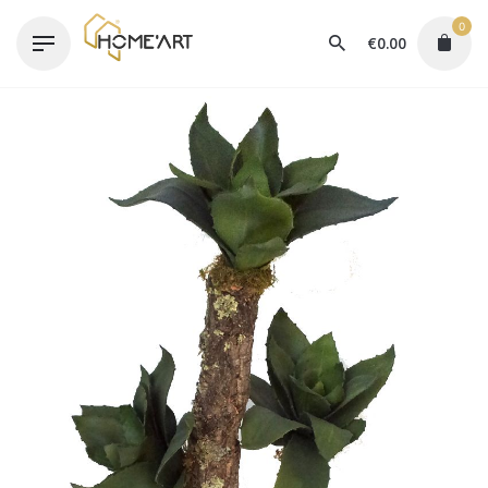
Skip
0
to
€
0.00
content