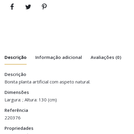
Descrição
Informação adicional
Avaliações (0)
Descrição
There are no reviews yet.
Peso
4 kg
Bonita planta artificial com aspeto natural.
Be the first to review “Planta Aloé – 3
Dimensões
Dimensões
130 cm
Troncos Tropicais”
Largura: ; Altura: 130 (cm)
Referência
You must be <a href="https://www.homeart.pt/minha-
220376
conta/">logged in</a> to post a review.
Propriedades