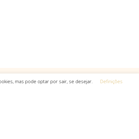
okies, mas pode optar por sair, se desejar.
Definições
Equipa
 a procura de
O espírito que esteve na base da
a, que não
concretização do sonho deste projeto é o