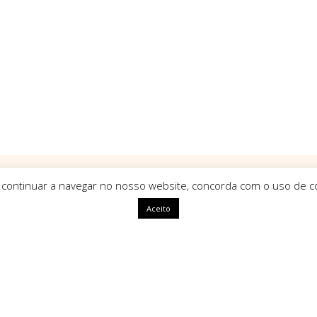
 continuar a navegar no nosso website, concorda com o uso de co
Aceito
ápidas
HomeArt
O que nos define como marca é
uma identidade única, com alm