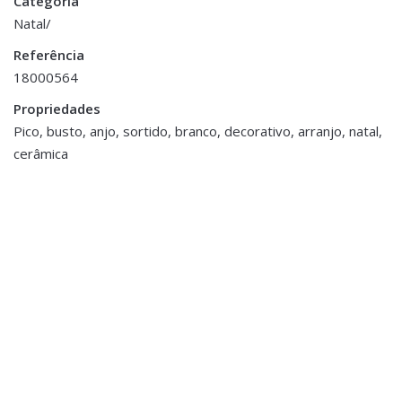
Categoria
Natal/
Cor
Branco
Referência
18000564
Propriedades
Pico, busto, anjo, sortido, branco, decorativo, arranjo, natal,
cerâmica
Natal
Castiçal c/ Figura Anjo
Natal
,
€13.00
Pendentes e Enfeites para
Árvore
Clip Vela Vidro – Vermelho
€9.00