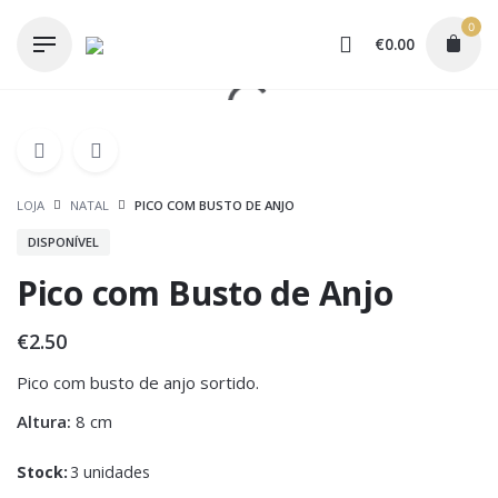
Skip
0
to
€
0.00
content
LOJA
NATAL
PICO COM BUSTO DE ANJO
DISPONÍVEL
Pico com Busto de Anjo
€
2.50
Pico com busto de anjo sortido.
Altura:
8 cm
Stock:
3 unidades