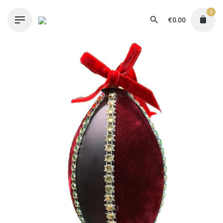
Skip
0
to
€
0.00
content