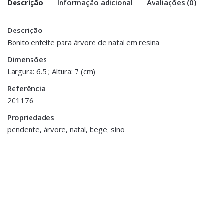
Descrição
Informação adicional
Avaliações (0)
Descrição
There are no reviews yet.
Peso
0.200 kg
Bonito enfeite para árvore de natal em resina
Be the first to review “Pendente Resina
Dimensões
Dimensões
5 × 6.5 × 7 cm
– Sino com Passarinho Bege”
Largura: 6.5 ; Altura: 7 (cm)
Referência
You must be <a href="https://www.homeart.pt/minha-
201176
conta/">logged in</a> to post a review.
Propriedades
pendente, árvore, natal, bege, sino
Acessórios Decorativos
,
Decoração
,
Decoração Diversos de Natal
,
Natal
Figura Rena
€39.00
Acessórios de Mesa
,
Decorações Diversas de