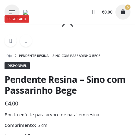
Skip
0
to
€
0.00
content
ESGOTADO
LOJA
PENDENTE RESINA – SINO COM PASSARINHO BEGE
DISPONÍVEL
Pendente Resina – Sino com
Passarinho Bege
€
4.00
Bonito enfeite para árvore de natal em resina
Comprimento:
5 cm