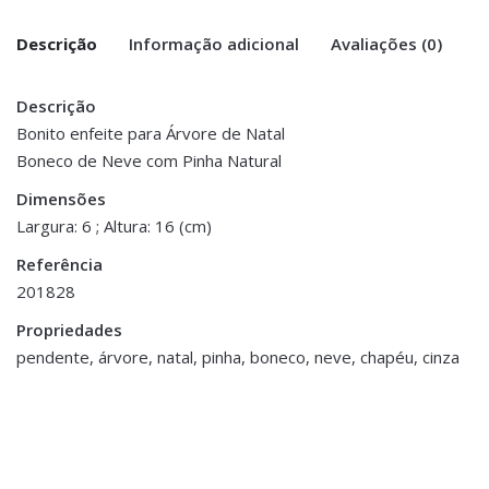
Descrição
Informação adicional
Avaliações (0)
Descrição
There are no reviews yet.
Peso
0.100 kg
Bonito enfeite para Árvore de Natal
Boneco de Neve com Pinha Natural
Be the first to review “Pendente Boneco
Dimensões
6 × 6 × 16 cm
Neve Pinha – Chapéu Cinza”
Dimensões
Largura: 6 ; Altura: 16 (cm)
You must be <a href="https://www.homeart.pt/minha-
Referência
conta/">logged in</a> to post a review.
201828
Propriedades
pendente, árvore, natal, pinha, boneco, neve, chapéu, cinza
Decoração
,
Decoração Diversos de Natal
,
Natal
,
Porta Velas e Velas