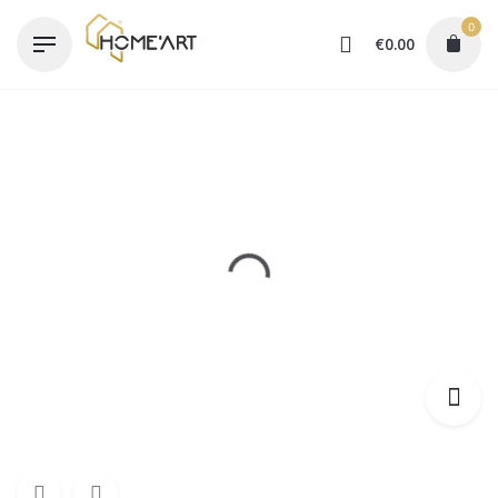
Skip
0
to
€
0.00
content