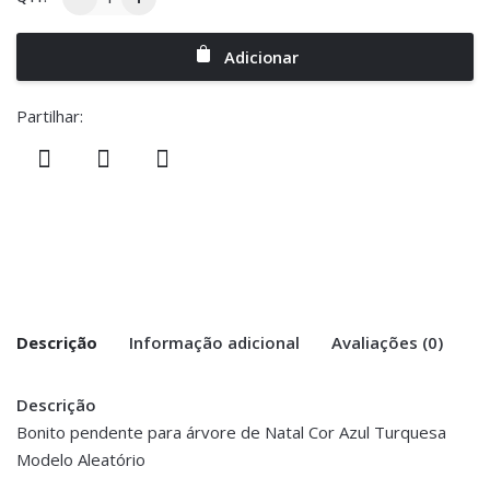
Adicionar
Partilhar:
Descrição
Informação adicional
Avaliações (0)
Descrição
There are no reviews yet.
Peso
0.200 kg
Bonito pendente para árvore de Natal Cor Azul Turquesa
Modelo Aleatório
Be the first to review “Pendente Bola
Dimensões
9 × 9 cm