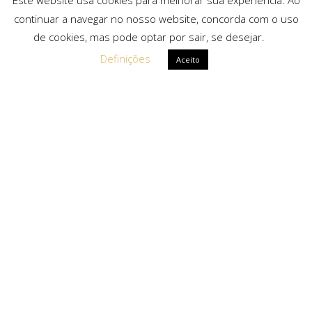
Este website usa cookies para melhorar sua experiência. Ao
continuar a navegar no nosso website, concorda com o uso
de cookies, mas pode optar por sair, se desejar.
Definições
Aceito
Ligações Rápidas
Sobre Nós
Serviços