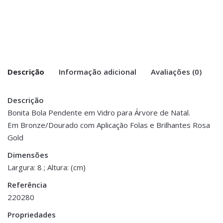
Descrição
Informação adicional
Avaliações (0)
Descrição
There are no reviews yet.
Peso
0.050 kg
Bonita Bola Pendente em Vidro para Árvore de Natal.
Em Bronze/Dourado com Aplicação Folas e Brilhantes Rosa
Be the first to review “Pendente Bola de
Dimensões
8 × 8 cm
Gold
Vidro – Bronze Folhas e Aplicações Rosa
Gold”
Dimensões
Largura: 8 ; Altura: (cm)
You must be <a href="https://www.homeart.pt/minha-
Referência
conta/">logged in</a> to post a review.
220280
Propriedades