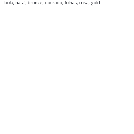
bola, natal, bronze, dourado, folhas, rosa, gold
Natal
Candelabro Dourado
Cerâmica
€24.00
Acessórios Decorativos
,
Brinquedos e Decorações
Infantis
,
Decoração
,
Decoração Diversos de Natal
,
Natal
Anjo Deitado - Peq
€12.00