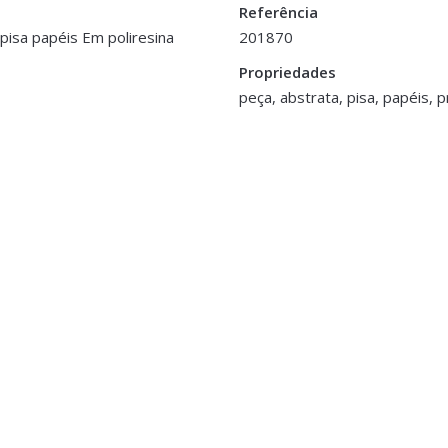
Referência
isa papéis Em poliresina
201870
ata – Preta (Mod. Aleatório)”
Propriedades
cm
peça, abstrata, pisa, papéis, 
>logged in</a> to post a review.
orta Velas e Velas
 Vidro Mercurizado