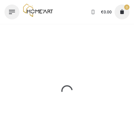
Skip
0
to
€
0.00
content