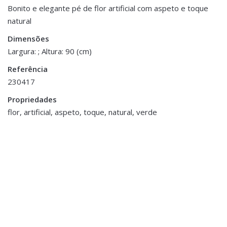
Peso
0.200 kg
Bonito e elegante pé de flor artificial com aspeto e toque
natural
Be the first to review “Pé de Folhagem
Dimensões
90 cm
Verde”
Dimensões
Largura: ; Altura: 90 (cm)
You must be <a href="https://www.homeart.pt/minha-
Referência
conta/">logged in</a> to post a review.
230417
ESGOTADO
ESGOTADO
Propriedades
flor, artificial, aspeto, toque, natural, verde
Decoração
,
Molduras e Porta Fotos
Banho
,
Cestos e Caixas
,
Moldura Resina e Metal
Decoração
,
€14.00
Outros Acessórios de Banho
,