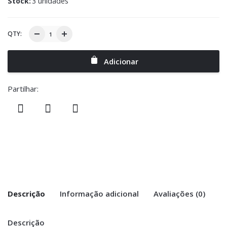
Stock:
3 unidades
QTY:
Adicionar
Partilhar:
Descrição
Informação adicional
Avaliações (0)
Descrição
There are no reviews yet.