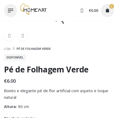
Skip
0
to
€
0.00
content
LOJA
PÉ DE FOLHAGEM VERDE
DISPONÍVEL
Pé de Folhagem Verde
€
6.00
Bonito e elegante pé de flor artificial com aspeto e toque
natural
Altura:
90 cm