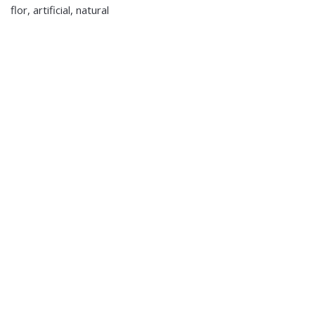
flor, artificial, natural
Decoração
,
Decoração
,
Porta Velas e Velas
Porta Velas e Velas
Tealight em Vidro
Tealight em Vidro
Mercurizado
Mercurizado
€7.00
€7.00