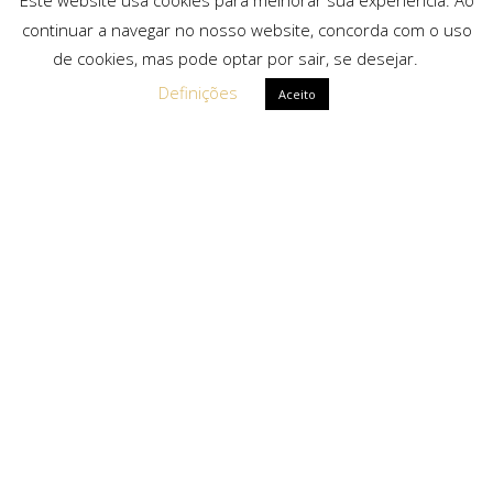
Este website usa cookies para melhorar sua experiência. Ao
continuar a navegar no nosso website, concorda com o uso
de cookies, mas pode optar por sair, se desejar.
Definições
Aceito
Ligações Rápidas
Sobre Nós