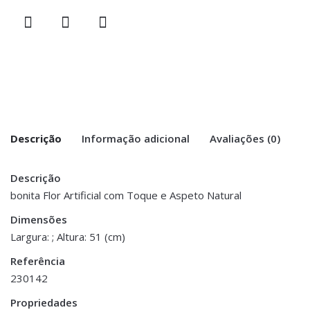
Descrição
Informação adicional
Avaliações (0)
Descrição
There are no reviews yet.
Peso
0.100 kg
bonita Flor Artificial com Toque e Aspeto Natural
Be the first to review “Pé de Flor –
Dimensões
Dimensões
51 cm
Verde”
Largura: ; Altura: 51 (cm)
Referência
You must be <a href="https://www.homeart.pt/minha-
230142
conta/">logged in</a> to post a review.
Propriedades
ESGOTADO